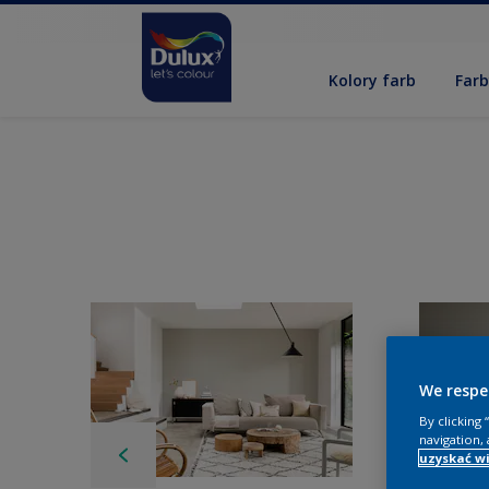
Kolory farb
Far
We respe
By clicking
navigation, 
uzyskać wi