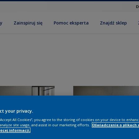
D
by
Zainspiruj się
Pomoc eksperta
Znajdź sklep
ct your privacy.
 “Accept All Cookies”, you agree to the storing of cookies on your device to enhanc
analyze site usage, and assist in our marketing efforts.
Oświadczenie o plikach 
ęcej informacji.