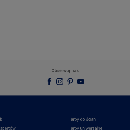
Obserwuj nas
rb
Farby do ścian
kspertów
Farby uniwersalne