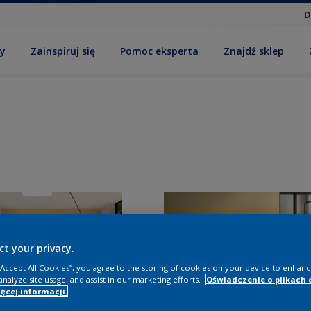
D
by
Zainspiruj się
Pomoc eksperta
Znajdź sklep
ct your privacy.
 “Accept All Cookies”, you agree to the storing of cookies on your device to enhanc
analyze site usage, and assist in our marketing efforts.
Oświadczenie o plikach 
ęcej informacji.