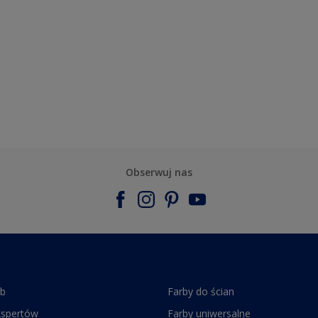
Obserwuj nas
rb
Farby do ścian
kspertów
Farby uniwersalne