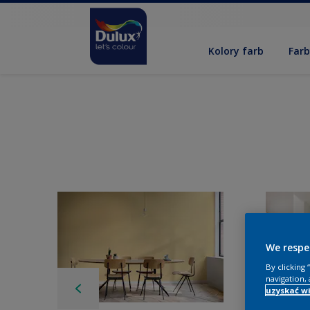
Kolory farb
Far
We respe
By clicking
navigation, 
uzyskać wi