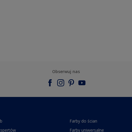
Obserwuj nas
rb
Farby do ścian
kspertów
Farby uniwersalne