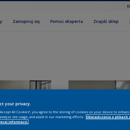
D
by
Zainspiruj się
Pomoc eksperta
Znajdź sklep
ct your privacy.
 “Accept All Cookies”, you agree to the storing of cookies on your device to enhanc
analyze site usage, and assist in our marketing efforts.
Oświadczenie o plikach 
ęcej informacji.