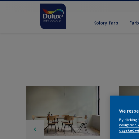
Kolory farb
Far
We respe
By clicking
navigation, 
uzyskać wi