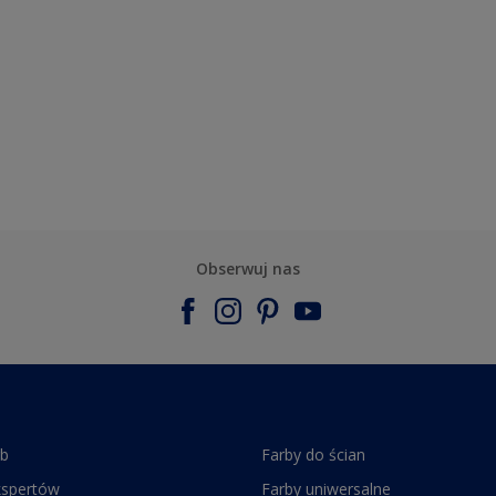
Obserwuj nas
rb
Farby do ścian
kspertów
Farby uniwersalne