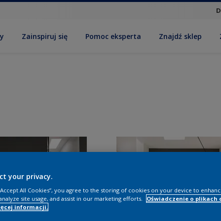
D
by
Zainspiruj się
Pomoc eksperta
Znajdź sklep
ct your privacy.
 “Accept All Cookies”, you agree to the storing of cookies on your device to enhanc
analyze site usage, and assist in our marketing efforts.
Oświadczenie o plikach 
ęcej informacji.