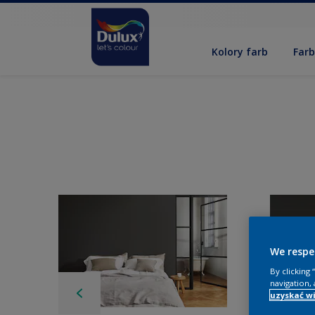
Kolory farb
Far
We respe
By clicking
navigation, 
uzyskać wi