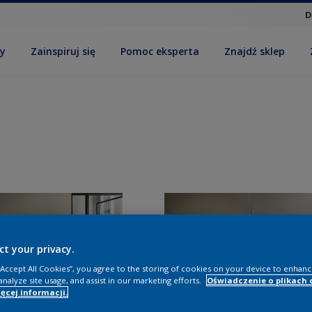
D
by
Zainspiruj się
Pomoc eksperta
Znajdź sklep
ct your privacy.
 “Accept All Cookies”, you agree to the storing of cookies on your device to enhanc
analyze site usage, and assist in our marketing efforts.
Oświadczenie o plikach 
ęcej informacji.