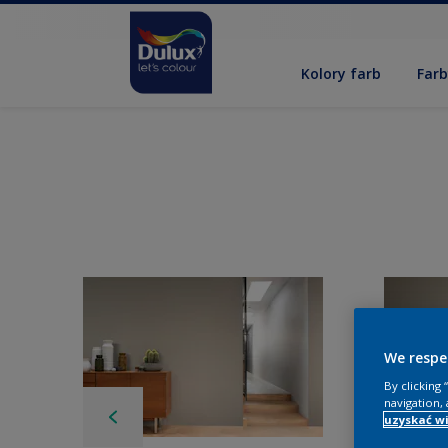
Kolory farb
Far
We respe
By clicking
navigation, 
uzyskać wi