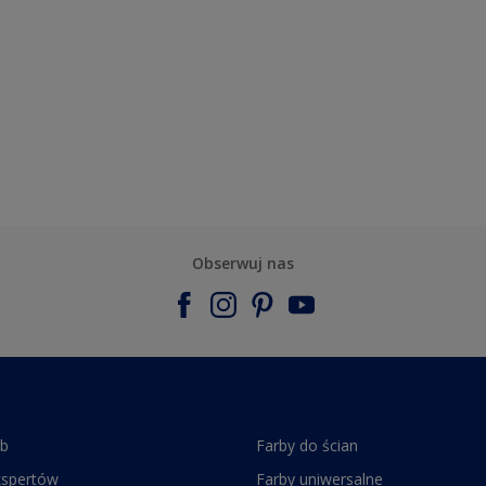
Obserwuj nas
rb
Farby do ścian
kspertów
Farby uniwersalne