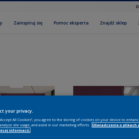
D
by
Zainspiruj się
Pomoc eksperta
Znajdź sklep
ct your privacy.
 “Accept All Cookies”, you agree to the storing of cookies on your device to enhanc
analyze site usage, and assist in our marketing efforts.
Oświadczenie o plikach 
ęcej informacji.