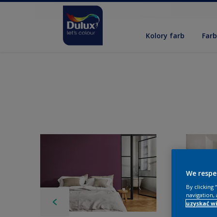
Kolory farb
Far
We respe
By clicking
navigation, 
uzyskać wi