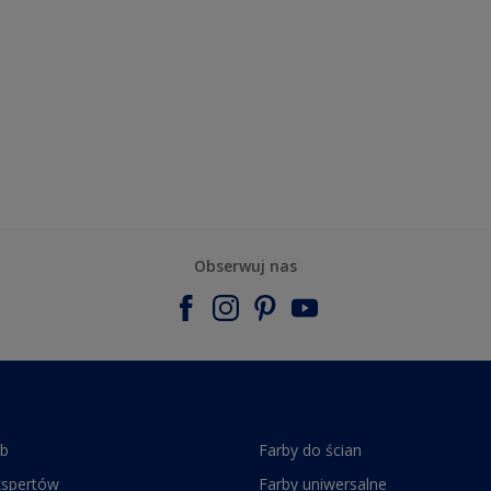
Obserwuj nas
rb
Farby do ścian
kspertów
Farby uniwersalne