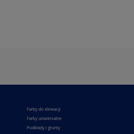
Farby do elewacji
Farby uniwersalne
Podkłady i grunty