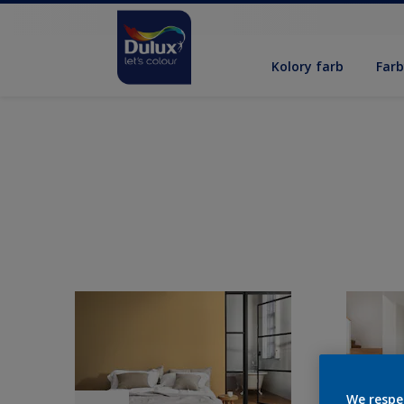
Kolory farb
Far
We respe