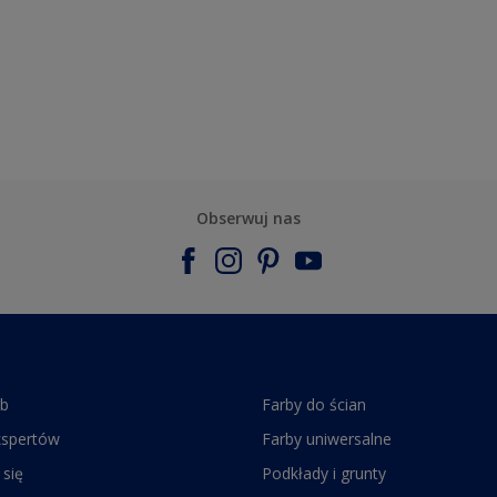
Obserwuj nas
rb
Farby do ścian
kspertów
Farby uniwersalne
 się
Podkłady i grunty