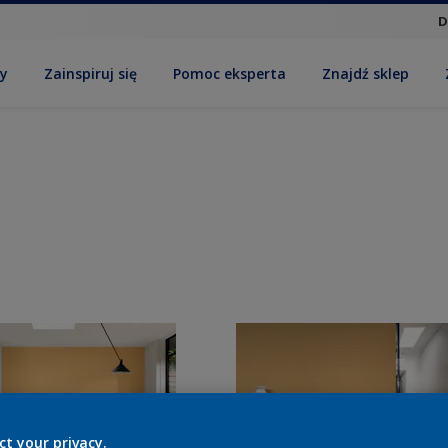
D
by
Zainspiruj się
Pomoc eksperta
Znajdź sklep
ct your privacy.