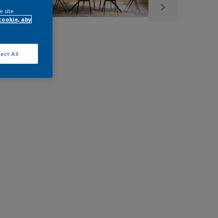
e site
cookie, aby
ect All