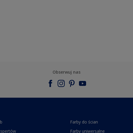
Obserwuj nas
rb
Farby do ścian
kspertów
Farby uniwersalne