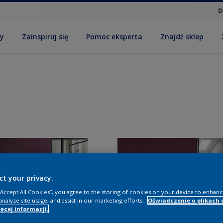
D
by
Zainspiruj się
Pomoc eksperta
Znajdź sklep
ct your privacy.
 “Accept All Cookies”, you agree to the storing of cookies on your device to enhanc
analyze site usage, and assist in our marketing efforts.
Oświadczenie o plikach 
ęcej informacji.