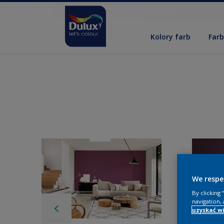
Kolory farb
Far
We respe
By clicking
navigation, 
uzyskać wi