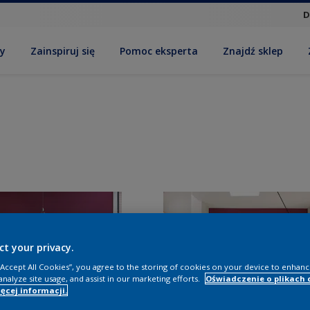
D
by
Zainspiruj się
Pomoc eksperta
Znajdź sklep
ct your privacy.
 “Accept All Cookies”, you agree to the storing of cookies on your device to enhanc
analyze site usage, and assist in our marketing efforts.
Oświadczenie o plikach 
ęcej informacji.