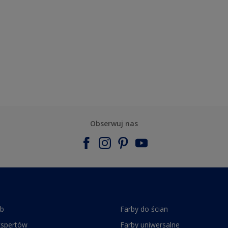
Obserwuj nas
rb
Farby do ścian
kspertów
Farby uniwersalne