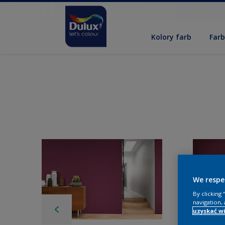
Kolory farb
Far
We respe
By clicking
navigation, 
uzyskać wi