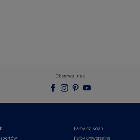
Obserwuj nas
rb
Farby do ścian
kspertów
Farby uniwersalne