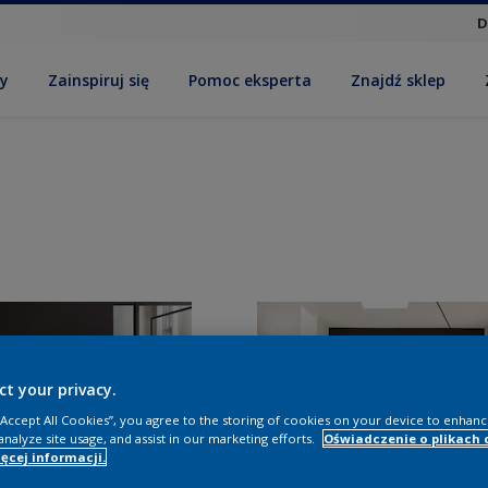
D
by
Zainspiruj się
Pomoc eksperta
Znajdź sklep
ct your privacy.
 “Accept All Cookies”, you agree to the storing of cookies on your device to enhanc
analyze site usage, and assist in our marketing efforts.
Oświadczenie o plikach 
ęcej informacji.