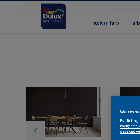
Kolory farb
Far
We respe
By clicking
navigation, 
uzyskać wi