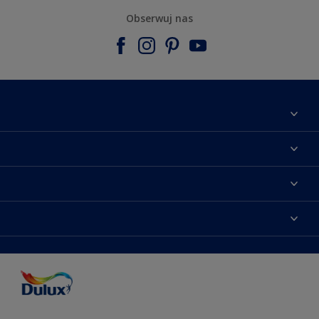
Obserwuj nas
Materiały marketingowe
Mapa strony
Kolory farb
Kontakt
Porady ekspertów
O Dulux
Farby do ścian
Zainspiruj się
Dla architektów
Farby uniwersalne
Farby
Farby do elewacji
Zgodność kolorów
Podkłady i grunty
Kolor Roku 2025 w palecie Dulux
Farby uniwersalne
Testery farb
Znajdź sklep
Podkłady i grunty
Farby do sufitów
Testery farb