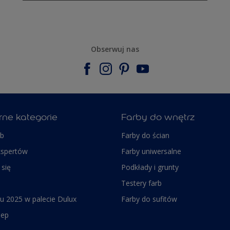
Obserwuj nas
rne kategorie
Farby do wnętrz
rb
Farby do ścian
kspertów
Farby uniwersalne
 się
Podkłady i grunty
Testery farb
u 2025 w palecie Dulux
Farby do sufitów
lep