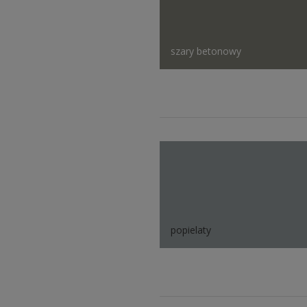
szary betonowy
popielaty