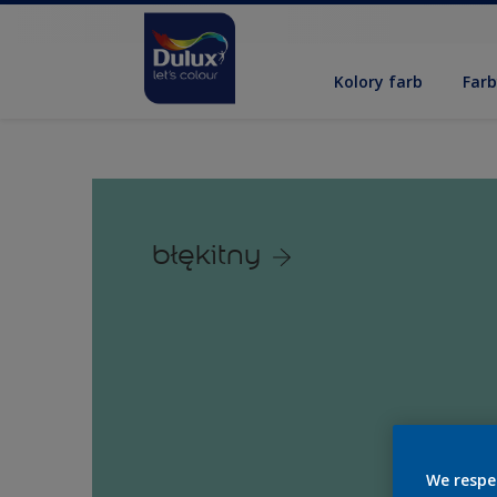
Kolory farb
Far
błękitny
We respe