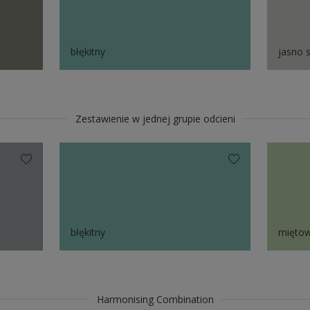
błękitny
jasno 
Zestawienie w jednej grupie odcieni
błękitny
mięto
Harmonising Combination