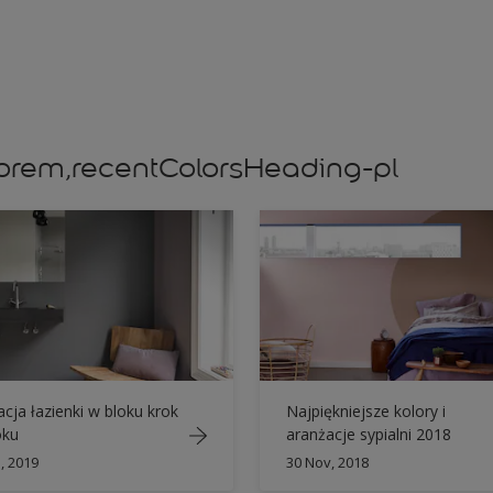
olorem,recentColorsHeading-pl
cja łazienki w bloku krok
Najpiękniejsze kolory i
oku
aranżacje sypialni 2018
, 2019
30 Nov, 2018