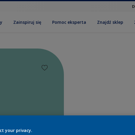
D
by
Zainspiruj się
Pomoc eksperta
Znajdź sklep
Znajdź p
ct your privacy.