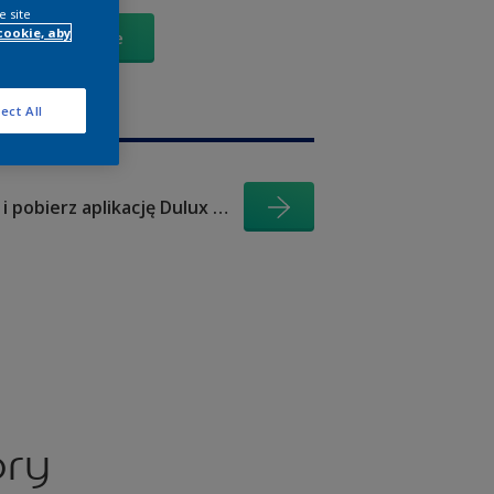
e site
cookie, aby
Zobacz je
ect All
Wypróbuj i pobierz aplikację Dulux Visualizer
ory