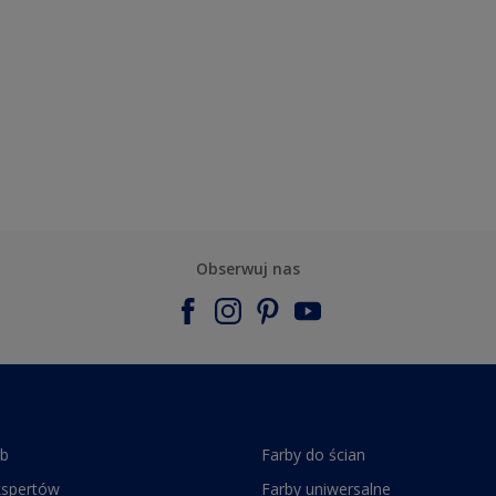
Obserwuj nas
rb
Farby do ścian
kspertów
Farby uniwersalne