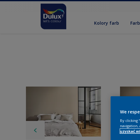
Kolory farb
Far
We respe
By clicking
navigation, 
uzyskać wi