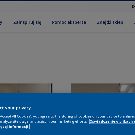
D
by
Zainspiruj się
Pomoc eksperta
Znajdź sklep
ct your privacy.
 “Accept All Cookies”, you agree to the storing of cookies on your device to enhanc
analyze site usage, and assist in our marketing efforts.
Oświadczenie o plikach 
ęcej informacji.