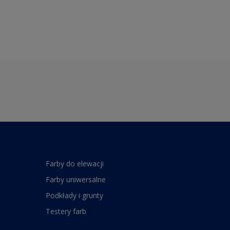
Farby do elewacji
Farby uniwersalne
Podkłady i grunty
Testery farb