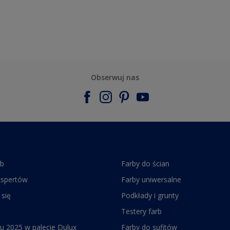
Obserwuj nas
rb
Farby do ścian
kspertów
Farby uniwersalne
 się
Podkłady i grunty
Testery farb
u 2025 w palecie Dulux
Farby do sufitów