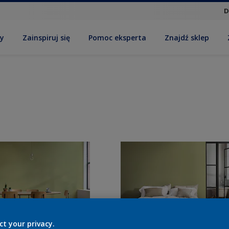
D
by
Zainspiruj się
Pomoc eksperta
Znajdź sklep
ct your privacy.