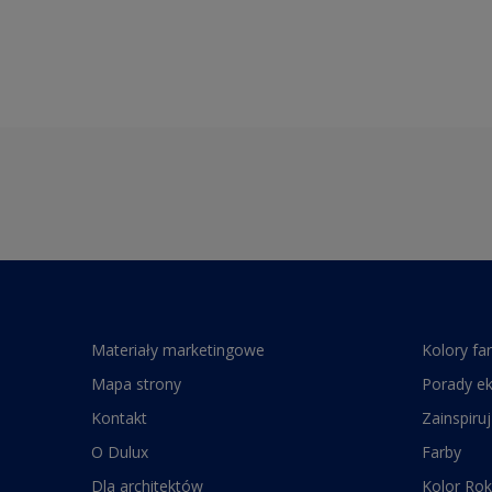
Materiały marketingowe
Kolory fa
Mapa strony
Porady e
Kontakt
Zainspiruj
O Dulux
Farby
Dla architektów
Kolor Rok