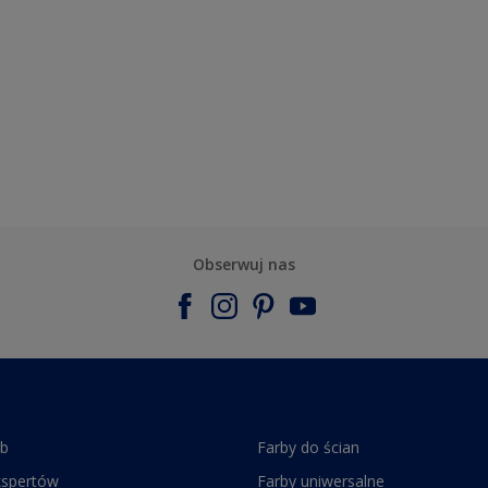
Obserwuj nas
rb
Farby do ścian
kspertów
Farby uniwersalne