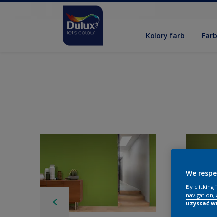
Kolory farb
Far
We respe
By clicking
navigation, 
uzyskać wi