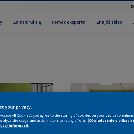
D
by
Zainspiruj się
Pomoc eksperta
Znajdź sklep
ct your privacy.
 “Accept All Cookies”, you agree to the storing of cookies on your device to enhanc
analyze site usage, and assist in our marketing efforts.
Oświadczenie o plikach 
ęcej informacji.