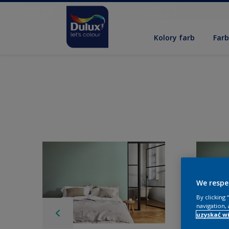
Kolory farb
Far
We respe
By clicking
navigation, 
uzyskać wi