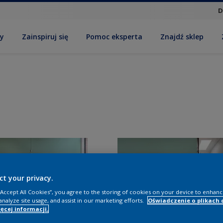
D
by
Zainspiruj się
Pomoc eksperta
Znajdź sklep
ct your privacy.
 “Accept All Cookies”, you agree to the storing of cookies on your device to enhanc
analyze site usage, and assist in our marketing efforts.
Oświadczenie o plikach 
ęcej informacji.