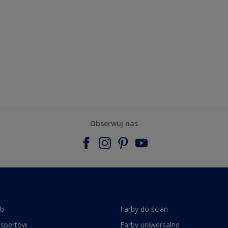
Obserwuj nas
rb
Farby do ścian
kspertów
Farby uniwersalne