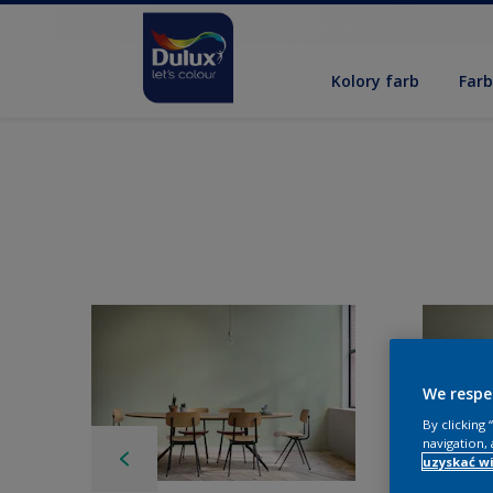
Kolory farb
Far
We respe
By clicking
navigation, 
uzyskać wi