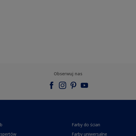
Obserwuj nas
rb
Farby do ścian
kspertów
Farby uniwersalne