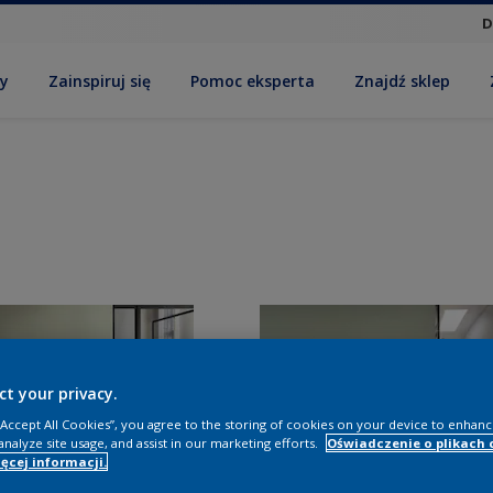
D
by
Zainspiruj się
Pomoc eksperta
Znajdź sklep
ct your privacy.
 “Accept All Cookies”, you agree to the storing of cookies on your device to enhanc
analyze site usage, and assist in our marketing efforts.
Oświadczenie o plikach 
ęcej informacji.